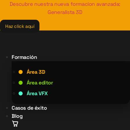
Ir
Descubre nuestra nueva formacion avanzada:
al
Generalista 3D
contenido
Haz click aquí
Formación
Área 3D
Área editor
Área VFX
Casos de éxito
Blog