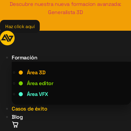
Ir
Descubre nuestra nueva formacion avanzada:
al
Generalista 3D
contenido
Haz click aquí
Formación
Área 3D
Área editor
Área VFX
Casos de éxito
Blog