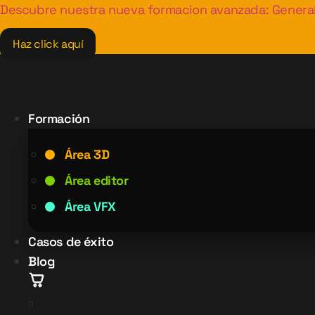
Ir
Descubre nuestra nueva formacion avanzada: General
al
Haz click aquí
contenido
Formación
Área 3D
Área editor
Área VFX
Casos de éxito
Blog
0