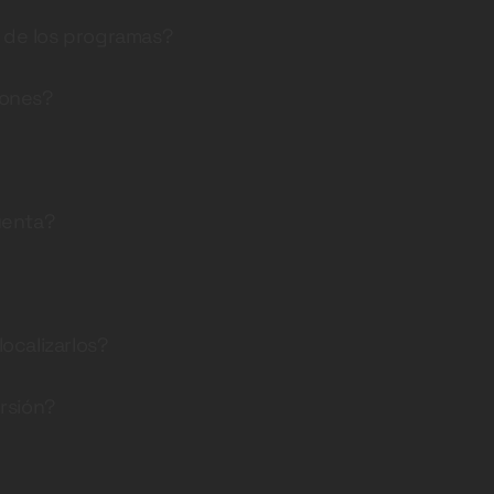
s de los programas?
iones?
uenta?
ocalizarlos?
rsión?