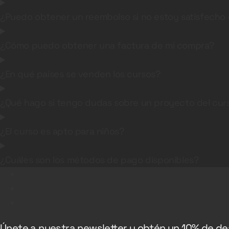
¿Puedo obtener un reembolso si no estoy satisfecho 
¿Cómo puedo obtener una factura de mi compra?
¿En qué países se venden los cursos?
¿Qué hago si tengo dudas sobre un proyecto del cur
¿El curso es apto para niños?
¿Cuáles son los métodos de pago disponibles?
Únete a nuestra newsletter y obtén un 10% de d