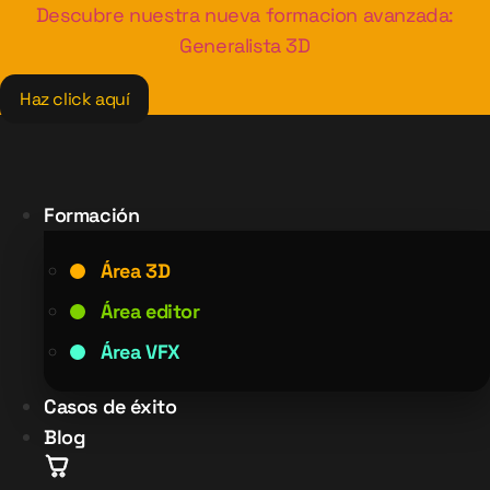
Ir
Descubre nuestra nueva formacion avanzada:
al
Generalista 3D
contenido
Haz click aquí
Formación
Área 3D
Área editor
Área VFX
Casos de éxito
Blog