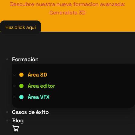
Ir
Descubre nuestra nueva formacion avanzada:
al
Generalista 3D
contenido
Haz click aquí
Formación
Área 3D
Área editor
Área VFX
Casos de éxito
Blog