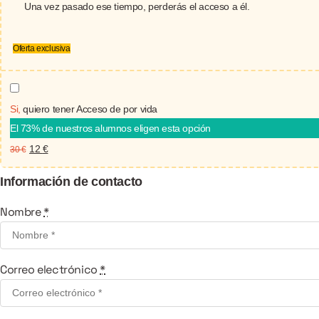
Una vez pasado ese tiempo, perderás el acceso a él.
Oferta exclusiva
Si,
quiero tener Acceso de por vida
El 73% de nuestros alumnos eligen esta opción
El
El
12
€
30
€
precio
precio
Información de contacto
original
actual
era:
es:
Nombre
*
30 €.
12 €.
Correo electrónico
*